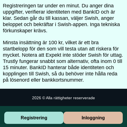
Registreringen tar under en minut. Du anger dina
uppgifter, verifierar identiteten med BankID och är
klar. Sedan går du till kassan, väljer Swish, anger
beloppet och bekräftar i Swish-appen. Inga tekniska
förkunskaper krävs.
Minsta insättning är 100 kr, vilket är ett bra
startbelopp för den som vill testa utan att riskera för
mycket. Notera att Expekt inte stöder Swish för uttag.
Trustly fungerar snabbt som alternativ, ofta inom 0 till
15 minuter. BankID hanterar både identiteten och
kopplingen till Swish, så du behöver inte hålla reda
på lösenord eller bankkortsnummer.
2026 © Alla rättigheter reserverade
Registrering
Inloggning