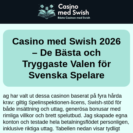
Casino med Swish 2026
– De Bästa och
Tryggaste Valen för
Svenska Spelare
ag har valt ut dessa casinon baserat på fyra hårda
krav: giltig Spelinspektionen-licens, Swish-stöd för
både insättning och uttag, generösa bonusar med
rimliga villkor och brett spelutbud. Jag skapade egna
konton och testade hela betalningsflödet personligen,
inklusive riktiga uttag. Tabellen nedan visar tydligt