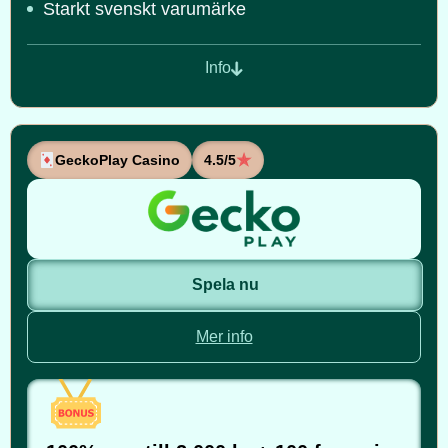
Starkt svenskt varumärke
Info
GeckoPlay Casino
4.5/5
Spela nu
Mer info