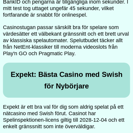
BankID och pengarna är tillgängliga inom sekunder. I
mitt test tog uttaget ungefär 45 sekunder, vilket
fortfarande är snabbt för onlinespel.
Casinostugan passar särskilt bra för spelare som
värdesätter ett välbekant gränssnitt och ett brett urval
av klassiska spelautomater. Spelutbudet täcker allt
från NetEnt-klassiker till moderna videoslots från
Play'n GO och Pragmatic Play.
Expekt: Bästa Casino med Swish
för Nybörjare
Expekt är ett bra val för dig som aldrig spelat på ett
nätcasino med Swish förut. Casinot har
Spelinspektionen-licens giltig till 2028-12-04 och ett
enkelt gränssnitt som inte överväldigar.