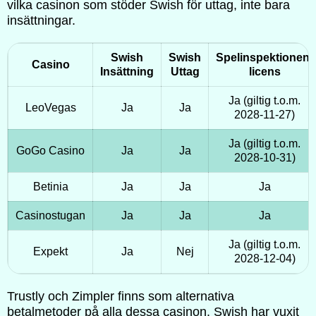
vilka casinon som stöder Swish för uttag, inte bara
insättningar.
Swish
Swish
Spelinspektionen-
Casino
Insättning
Uttag
licens
Ja (giltig t.o.m.
LeoVegas
Ja
Ja
2028-11-27)
Ja (giltig t.o.m.
GoGo Casino
Ja
Ja
2028-10-31)
Betinia
Ja
Ja
Ja
Casinostugan
Ja
Ja
Ja
Ja (giltig t.o.m.
Expekt
Ja
Nej
2028-12-04)
Trustly och Zimpler finns som alternativa
betalmetoder på alla dessa casinon. Swish har vuxit