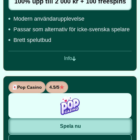
100% upp till 2 000 kr + 100 freespins
Modern användarupplevelse
Passar som alternativ för icke-svenska spelare
Brett spelutbud
Info
Pop Casino
4.5/5
Spela nu