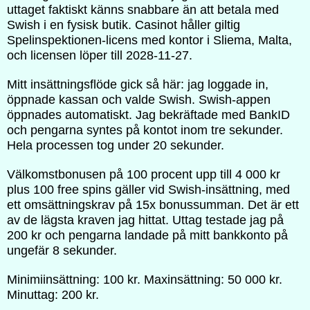
uttaget faktiskt känns snabbare än att betala med
Swish i en fysisk butik. Casinot håller giltig
Spelinspektionen-licens med kontor i Sliema, Malta,
och licensen löper till 2028-11-27.
Mitt insättningsflöde gick så här: jag loggade in,
öppnade kassan och valde Swish. Swish-appen
öppnades automatiskt. Jag bekräftade med BankID
och pengarna syntes på kontot inom tre sekunder.
Hela processen tog under 20 sekunder.
Välkomstbonusen på 100 procent upp till 4 000 kr
plus 100 free spins gäller vid Swish-insättning, med
ett omsättningskrav på 15x bonussumman. Det är ett
av de lägsta kraven jag hittat. Uttag testade jag på
200 kr och pengarna landade på mitt bankkonto på
ungefär 8 sekunder.
Minimiinsättning: 100 kr. Maxinsättning: 50 000 kr.
Minuttag: 200 kr.