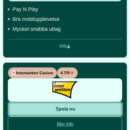
Pay N Play
Bra mobilupplevelse
Mycket snabba uttag
Info
Interwetten Casino
4.7/5
Spela nu
Mer info