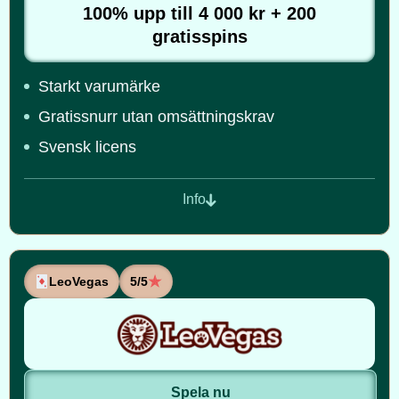
100% upp till 4 000 kr + 200
gratisspins
Starkt varumärke
Gratissnurr utan omsättningskrav
Svensk licens
Info
LeoVegas
5/5
Spela nu